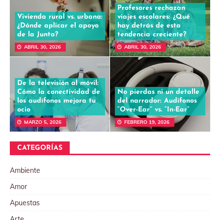
Profesores rechazan
Vivienda rural vs. urbana:
viajes escolares: ¿Qué
¿Dónde aplicar el apoyo
hay detrás de esta
de la Junta?
tendencia creciente?
ABRIL 30, 2026
ABRIL 30, 2026
De la televisión al móvil:
Cómo la conectividad de
No pierdas ni un detalle
los audífonos mejora tu
del narrador: Audífonos
ocio
“Over-Ear” vs. “In-Ear”
MARZO 5, 2026
FEBRERO 19, 2026
CATEGORÍAS
Ambiente
Amor
Apuestas
Arte