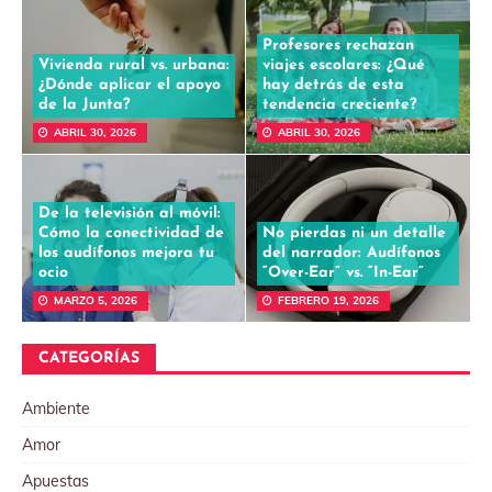
Profesores rechazan
Vivienda rural vs. urbana:
viajes escolares: ¿Qué
¿Dónde aplicar el apoyo
hay detrás de esta
de la Junta?
tendencia creciente?
ABRIL 30, 2026
ABRIL 30, 2026
De la televisión al móvil:
Cómo la conectividad de
No pierdas ni un detalle
los audífonos mejora tu
del narrador: Audífonos
ocio
“Over-Ear” vs. “In-Ear”
MARZO 5, 2026
FEBRERO 19, 2026
CATEGORÍAS
Ambiente
Amor
Apuestas