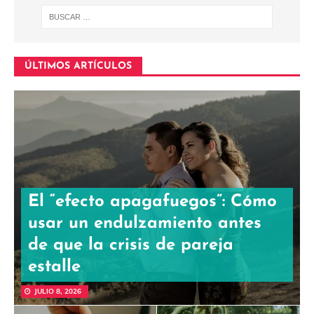
ÚLTIMOS ARTÍCULOS
El “efecto apagafuegos”: Cómo
usar un endulzamiento antes
de que la crisis de pareja
estalle
JULIO 8, 2026