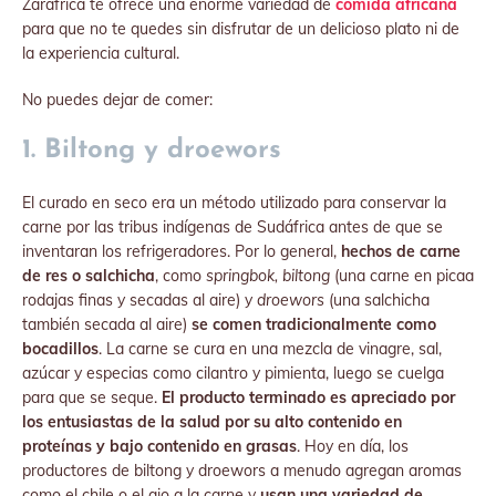
Zarafrica te ofrece una enorme variedad de
comida africana
para que no te quedes sin disfrutar de un delicioso plato ni de
la experiencia cultural.
No puedes dejar de comer:
1. Biltong y droewors
El curado en seco era un método utilizado para conservar la
carne por las tribus indígenas de Sudáfrica antes de que se
inventaran los refrigeradores. Por lo general,
hechos de carne
de res o salchicha
, como
springbok, biltong
(una carne en picaa
rodajas finas y secadas al aire) y
droewors
(una salchicha
también secada al aire)
se comen tradicionalmente como
bocadillos
. La carne se cura en una mezcla de vinagre, sal,
azúcar y especias como cilantro y pimienta, luego se cuelga
para que se seque.
El producto terminado es apreciado por
los entusiastas de la salud por su alto contenido en
proteínas y bajo contenido en grasas
. Hoy en día, los
productores de biltong y droewors a menudo agregan aromas
como el chile o el ajo a la carne y
usan una variedad de