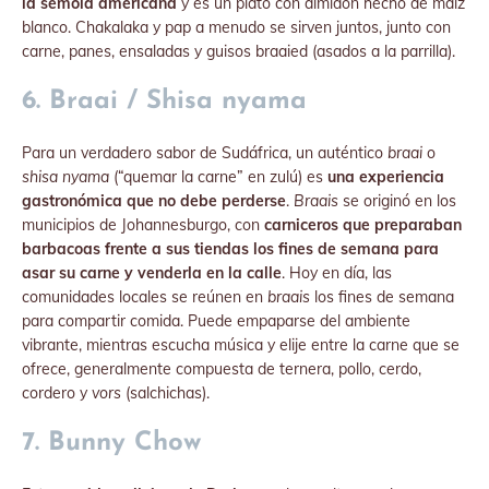
la sémola americana
y es un plato con almidón hecho de maíz
blanco. Chakalaka y pap a menudo se sirven juntos, junto con
carne, panes, ensaladas y guisos braaied (asados ​​a la parrilla).
6. Braai / Shisa nyama
Para un verdadero sabor de Sudáfrica, un auténtico
braai
o
shisa nyama
(“quemar la carne” en zulú) es
una experiencia
gastronómica que no debe perderse
.
Braais
se originó en los
municipios de Johannesburgo, con
carniceros que preparaban
barbacoas frente a sus tiendas los fines de semana para
asar su carne y venderla en la calle
. Hoy en día, las
comunidades locales se reúnen en
braais
los fines de semana
para compartir comida. Puede empaparse del ambiente
vibrante, mientras escucha música y elije entre la carne que se
ofrece, generalmente compuesta de ternera, pollo, cerdo,
cordero y
vors
(salchichas).
7. Bunny Chow