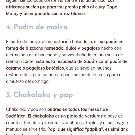
siguen siendo populares en la zona en la actualidad.
Los
africanos suelen preparar su propio pollo al curry Cape
Malay y acompañarlo con arroz blanco
.
4. Pudín de malva
El pudín de malva, de importación holandesa, es
un pudín en
forma de bizcocho horneado, dulce y pegajoso
hecho con
mermelada de albaricoque y servido bañado en una salsa de
crema picante.
Esta es la respuesta de Sudáfrica al pudín de
caramelo pegajoso británico
, que se sirve en muchos
restaurantes, pero se hornea principalmente en casa para el
almuerzo del domingo.
5. Chakalaka y pap
Chakalaka y pap son
pilares en todas las mesas de
Sudáfrica
.
El chakalaka es un plato de verduras
a base de
cebollas, tomates, pimientos, zanahorias, frijoles y especias, y a
menudo se sirve frío.
Pap, que significa “papilla”, es similar a