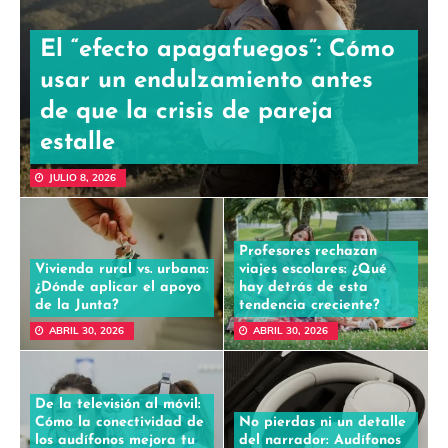
El “efecto apagafuegos”: Cómo
usar un endulzamiento antes
de que la crisis de pareja
estalle
JULIO 8, 2026
Profesores rechazan
Vivienda rural vs. urbana:
viajes escolares: ¿Qué
¿Dónde aplicar el apoyo
hay detrás de esta
de la Junta?
tendencia creciente?
ABRIL 30, 2026
ABRIL 30, 2026
De la televisión al móvil:
Cómo la conectividad de
No pierdas ni un detalle
los audífonos mejora tu
del narrador: Audífonos