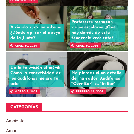
Profesores rechazan
Vivienda rural vs. urbana:
viajes escolares: ¿Qué
¿Dónde aplicar el apoyo
hay detrás de esta
de la Junta?
tendencia creciente?
ABRIL 30, 2026
ABRIL 30, 2026
De la televisión al móvil:
Cómo la conectividad de
No pierdas ni un detalle
los audífonos mejora tu
del narrador: Audífonos
ocio
“Over-Ear” vs. “In-Ear”
MARZO 5, 2026
FEBRERO 19, 2026
CATEGORÍAS
Ambiente
Amor