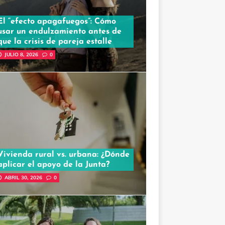
El “efecto apagafuegos”: Cómo
usar un endulzamiento antes de
que la crisis de pareja estalle
JULIO 8, 2026
0
Vivienda rural vs. urbana: ¿Dónde
aplicar el apoyo de la Junta?
ABRIL 30, 2026
0