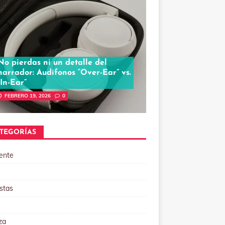
No pierdas ni un detalle del
narrador: Audífonos “Over-Ear” vs.
“In-Ear”
FEBRERO 19, 2026
0
TEGORÍAS
ente
stas
za