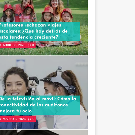
Profesores rechazan viajes
escolares: ¿Qué hay detrás de
esta tendencia creciente?
ABRIL 30, 2026
0
De la televisión al móvil: Cómo la
conectividad de los audífonos
mejora tu ocio
MARZO 5, 2026
0