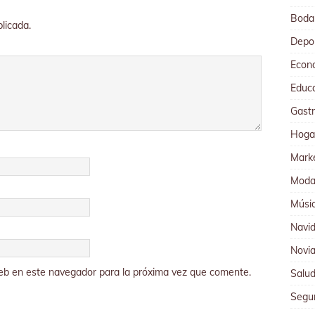
Boda
licada.
Depo
Econ
Educ
Gast
Hoga
Mark
Mod
Músi
Navi
Novi
eb en este navegador para la próxima vez que comente.
Salu
Segu