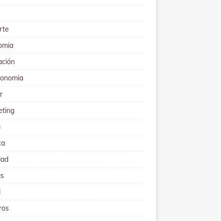
rte
omia
ación
ronomia
r
eting
a
ca
dad
as
d
ros