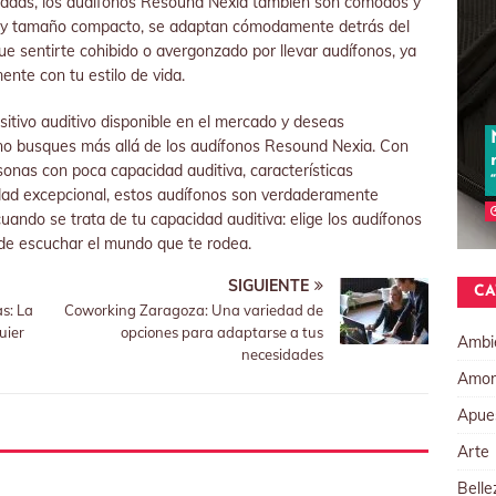
zadas, los audífonos Resound Nexia también son cómodos y
o y tamaño compacto, se adaptan cómodamente detrás del
ue sentirte cohibido o avergonzado por llevar audífonos, ya
nte con tu estilo de vida.
sitivo auditivo disponible en el mercado y deseas
no busques más allá de los audífonos Resound Nexia. Con
sonas con poca capacidad auditiva, características
dad excepcional, estos audífonos son verdaderamente
ndo se trata de tu capacidad auditiva: elige los audífonos
e escuchar el mundo que te rodea.
SIGUIENTE
CA
s: La
Coworking Zaragoza: Una variedad de
uier
opciones para adaptarse a tus
Ambi
necesidades
Amor
Apue
Arte
Belle