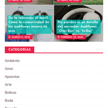
ABRIL 30, 2026
ABRIL 30, 2026
De la televisión al móvil:
Cómo la conectividad de
No pierdas ni un detalle
los audífonos mejora tu
del narrador: Audífonos
ocio
“Over-Ear” vs. “In-Ear”
MARZO 5, 2026
FEBRERO 19, 2026
CATEGORÍAS
Ambiente
Amor
Apuestas
Arte
Belleza
Boda