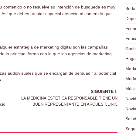
ta tu contenido o no resuelve su intención de búsqueda es muy
Boda
. Así que debes prestar especial atención al contenido que
Depo
Econ
Educ
lquier estrategia de marketing digital son las campañas
Gast
o la principal forma con la que las agencias de marketing
Hoga
.
Marke
as audiovisuales que se encargan de persuadir al potencial
Mod
o.
Músi
SIGUIENTE
LA MEDICINA ESTÉTICA RESPONSABLE TIENE UN
Navi
icio
BUEN REPRESENTANTE EN ARQUES CLINIC
Novi
Salu
Segu