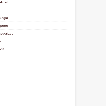
lidad
logía
porte
tegorized
s
cia