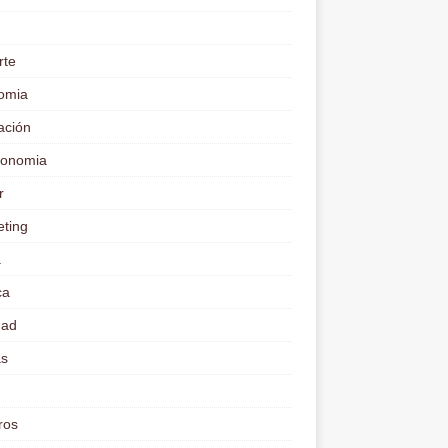
rte
omia
ación
ronomia
r
ting
a
ca
dad
as
d
ros