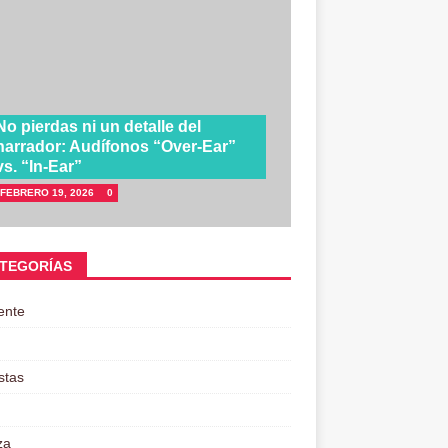
No pierdas ni un detalle del
narrador: Audífonos “Over-Ear”
vs. “In-Ear”
FEBRERO 19, 2026
0
TEGORÍAS
ente
stas
za