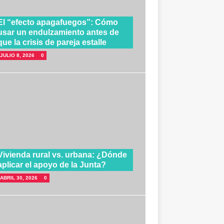
El “efecto apagafuegos”: Cómo
usar un endulzamiento antes de
que la crisis de pareja estalle
JULIO 8, 2026
0
Vivienda rural vs. urbana: ¿Dónde
aplicar el apoyo de la Junta?
ABRIL 30, 2026
0