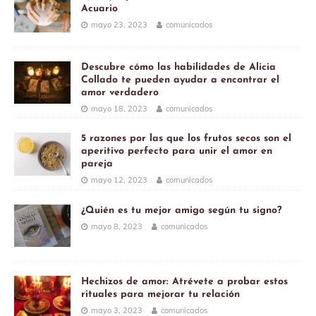
Acuario
mayo 23, 2023
comunicados
Descubre cómo las habilidades de Alicia
Collado te pueden ayudar a encontrar el
amor verdadero
mayo 18, 2023
comunicados
5 razones por las que los frutos secos son el
aperitivo perfecto para unir el amor en
pareja
mayo 12, 2023
comunicados
¿Quién es tu mejor amigo según tu signo?
mayo 8, 2023
comunicados
Hechizos de amor: Atrévete a probar estos
rituales para mejorar tu relación
mayo 3, 2023
comunicados