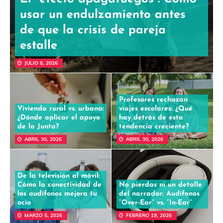
usar un endulzamiento antes
de que la crisis de pareja
estalle
JULIO 8, 2026
Profesores rechazan
Vivienda rural vs. urbana:
viajes escolares: ¿Qué
¿Dónde aplicar el apoyo
hay detrás de esta
de la Junta?
tendencia creciente?
ABRIL 30, 2026
ABRIL 30, 2026
De la televisión al móvil:
Cómo la conectividad de
No pierdas ni un detalle
los audífonos mejora tu
del narrador: Audífonos
ocio
“Over-Ear” vs. “In-Ear”
MARZO 5, 2026
FEBRERO 19, 2026